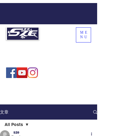
ME
NU
SZE THE WORLD
Coach Sze , 施教練
文章
All Posts
sze