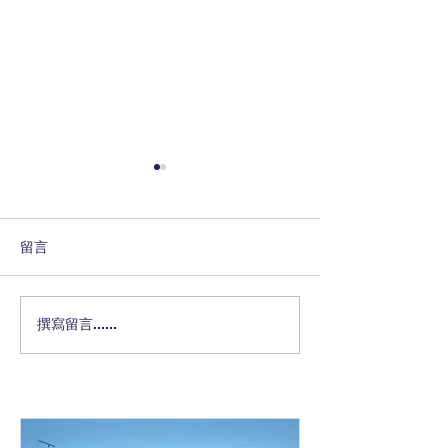
留言
（適用於輕度及中度智力
《SEN 一天野外歷
撰寫留言......
障礙學生）戶外步行・行
保育證書家庭工
山・野外歷奇相關的訓練