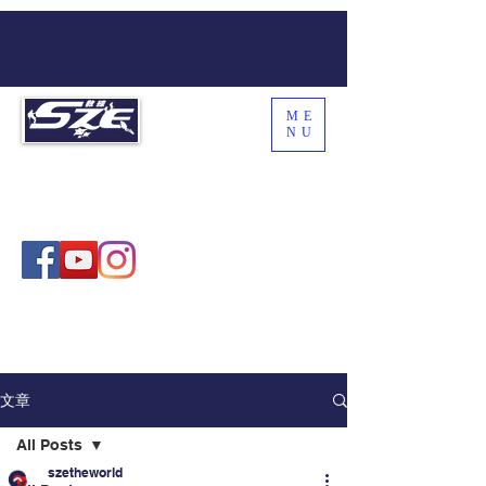
ME
NU
SZE THE WORLD
Coach Sze , 施教練
文章
All Posts
szetheworld