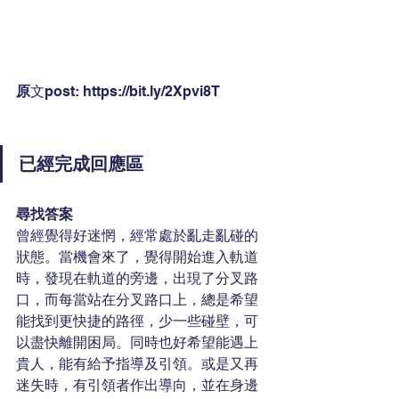
原
文post: 
https://bit.ly/2Xpvi8T
已經完成回應區
尋找答案
曾經覺得好迷惘，經常處於亂走亂碰的
狀態。當機會來了，覺得開始進入軌道
時，發現在軌道的旁邊，出現了分叉路
口，而每當站在分叉路口上，總是希望
能找到更快捷的路徑，少一些碰壁，可
以盡快離開困局。同時也好希望能遇上
貴人，能有給予指導及引領。或是又再
迷失時，有引領者作出導向，並在身邊