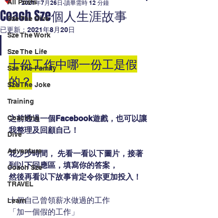
All Posts
2021年7月26日
讀畢需時 12 分鐘
Coach Sze個人生涯故事
Sze The Dive
已更新：
2021年8月20日
Sze The Work
Sze The Life
十份工作中哪一份工是假
Sze The Family
的？
Sze The Joke
Training
Coaching
之前透過一個Facebook遊戲，也可以讓
我整理及回顧自己！
Dive
Adventure
花少少時間， 先看一看以下圖片，接著
到以下回應區，填寫你的答案，
Coach Sze
然後再看以下故事肯定令你更加投入！
TRAVEL
十個自己曾領薪水做過的工作
Learn
「加一個假的工作」 