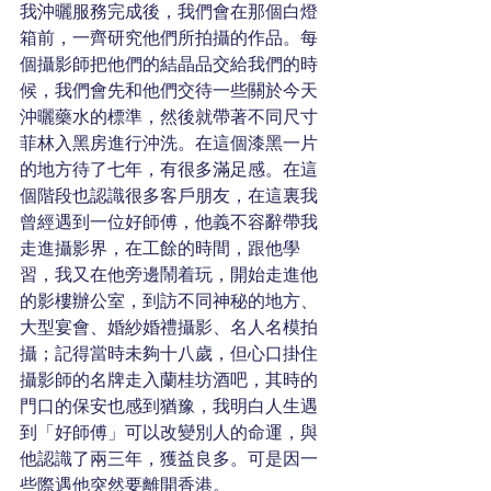
我沖曬服務完成後，我們會在那個白燈
箱前，一齊研究他們所拍攝的作品。每
個攝影師把他們的結晶品交給我們的時
候，我們會先和他們交待一些關於今天
沖曬藥水的標準，然後就帶著不同尺寸
菲林入黑房進行沖洗。在這個漆黑一片
的地方待了七年，有很多滿足感。在這
個階段也認識很多客戶朋友，在這裏我
曾經遇到一位好師傅，他義不容辭帶我
走進攝影界，在工餘的時間，跟他學
習，我又在他旁邊鬧着玩，開始走進他
的影樓辦公室，到訪不同神秘的地方、
大型宴會、婚紗婚禮攝影、名人名模拍
攝；記得當時未夠十八歲，但心口掛住
攝影師的名牌走入蘭桂坊酒吧，其時的
門口的保安也感到猶豫，我明白人生遇
到「好師傅」可以改變別人的命運，與
他認識了兩三年，獲益良多。可是因一
些際遇他突然要離開香港。