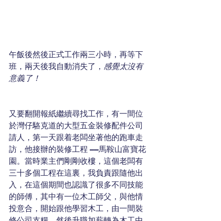
午飯後然後正式工作兩三小時，再等下
班，兩天後我自動消失了，
感覺太沒有
意義了！
又要翻開報紙繼續尋找工作，有一間位
於灣仔駱克道的大型五金裝修配件公司
請人，第一天跟着老闆坐著他的跑車走
訪，他接辦的裝修工程 ––馬鞍山富寶花
園。當時業主們剛剛收樓，這個老闆有
三十多個工程在這裏，我負責跟隨他出
入，在這個期間也認識了很多不同技能
的師傅，其中有一位木工師父，與他情
投意合，開始跟他學習木工，由一間裝
修公司支糧，然後升職加薪轉為木工中