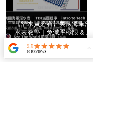
力。專為香港中學而設，結
合生命教育與生涯規劃指
引，課程內容包括戶外歷
【潛水員必看】美國海軍潛
奇、山藝證書、團隊挑戰及
水表教學｜免減壓極限 & 氮
反思分享，讓學生在「玩中
氣計算｜《美國海軍潛水表
學、學中成長」。
完全解析｜TDI NITROX 高氧
INQUIRY / Q&A
技術課程教你安全延伸深
度》學會美國海軍潛水表，
掌握免減壓極限、氮氣負荷
與重複潛水計算｜學會美國
海軍潛水表，無電腦錶都能
精準規劃 ｜延長滯底時間，
安全探索更多！學會潛水表
計算，提升安全與深潛能力
🫵🏼 由 C教練 親自授課，課