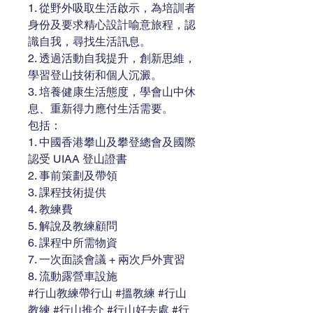
1. 從野外吸取生活啟示，為培訓者
身份及要求精心設計喻意旅程，認
識自我，尋找生活訊息。
2. 透過活動自我提升，創新思維，
學習登山技術和個人沉澱。
3. 培養健康生活態度，學會山中休
息、重新得力應付生活需要。
包括：
1. 中國香港攀山及攀登總會及國際
認受 UIAA 登山證書
2. 事前策劃及帶領
3. 課程技術提供
4. 教練費
5. 解說及教練顧問
6. 課程中所需物資
7. 一次面談會議 + 兩次戶外實習
8. 流動露營車設施
#行山教練帶行山 #搵教練 #行山
教練 #行山推介 #行山好去處 #行