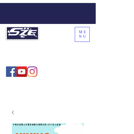
ME
NU
SZE THE WORLD
Coach Sze , 施教練