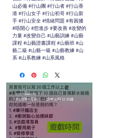
山必備 #行山團 #行山者 #行山香
港 #行山女子 #行山初哥 #行山新
手 #行山安全 #情緒問題 #有困擾 
#唔開心 #想進步 #要改善 #改變的
力量 #改變自己 #山藝訓練 #山藝
課程 #山藝證書課程 #山藝班 #山
藝二級 #山藝一級 #山藝教練 #山
系 #山系教練 #山系風格
szetheworld
2020年4月18日
讀畢需時 12 分鐘