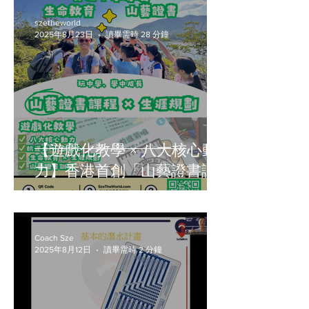
szetheworld
2025年8月23日
讀畢需時 28 分鐘
【遊戲化教學 × 八大核心動
力】香港首創「山藝證書課
程 × 生命教育」歷奇體驗｜
Sze The World 專業戶外教官
帶領｜融合遊戲化課程設
Coach Sze
2025年8月12日
讀畢需時 2 分鐘
計、體驗式學習與八大核心
動力，幫助學生提升抗逆
力、自信心與生涯規劃能