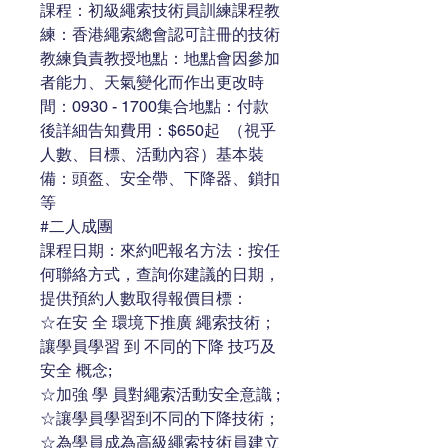
課程：初級繩索技術員訓練課程教
練：香港繩索總會認可註冊的技術
教練負責教授地點：地點會因參加
者能力、天氣變化而作出更改時
間：0930 - 1700集合地點：付款
後詳細告知費用：$650起  （視乎
人數、目標、活動內容）基本裝
備：頭盔、安全帶、下降器、鎖扣
等
#二人成團 
課程日期：來約吧報名方法：按任
何聯絡方式，查詢你建議的日期，
提供預約人數取得報價目標：
☆在安 全 環境下推廣 繩索技術；
讓學員學習 到 不同的下降 技巧及
安全 概念;
☆加強 學 員對繩索活動安全意識 ;
☆讓學員學習到不同的下降技術；
☆為學員成為高級繩索技術員建立