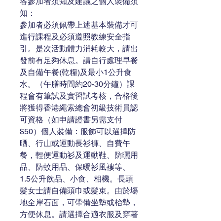
各參加者須知及建議之個人裝備須
知：
參加者必須佩帶上述基本裝備才可
進行課程及必須遵照教練安全指
引。是次活動體力消耗較大，請出
發前有足夠休息。請自行處理早餐
及自備午餐(乾糧)及最小1公升食
水。（午膳時間約20-30分鐘）課
程會有筆試及實習試考核，合格後
將獲得香港繩索總會初級技術員認
可資格（如申請證書另需支付
$50）個人裝備：服飾可以選擇防
晒、行山或運動長衫褲、自費午
餐，輕便運動衫及運動鞋、防曬用
品、防蚊用品、保暖衫風褸等、
1.5公升飲品、小食、相機。長頭
髮女士請自備頭巾或髮束。由於塲
地全岸石面，可帶備坐墊或枱墊，
方便休息。請選擇合適衣服及穿著