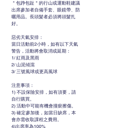
＂包踭包趾＂的行山或運動鞋建議
出席參加者自備手套、眼鏡帶、防
曬用品。長頭髮者必須將頭髮扎
好。
惡劣天氣安排：
當日活動前2小時，如有以下天氣
警告，活動將會取消或延期：
1/ 紅雨及黑雨
2/ 山泥傾瀉
3/ 三號風球或更高風球
注意事項：
1) 不設保險安排，如有須要，請
自行購買。
2) 活動中可能有機會撞瘀擦傷。
3) 確定參加後，如當日缺席，本
會亦需收取課程之費用。
4)出席率為100%