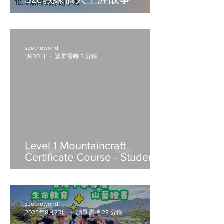
szetheworld
1月30日
讀畢需時 5 分鐘
Level 1 Mountaincraft
Certificate Course - Student
Notes
szetheworld
2025年8月23日
讀畢需時 28 分鐘