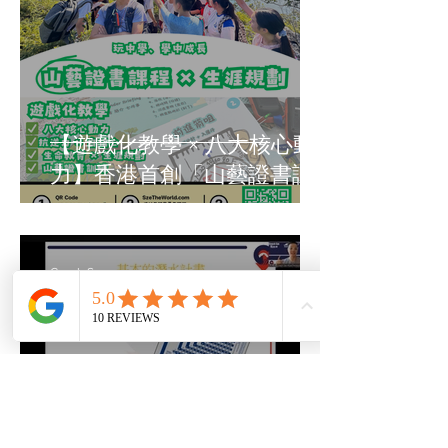
【遊戲化教學 × 八大核心動
力】香港首創「山藝證書課
程 × 生命教育」歷奇體驗｜
Sze The World 專業戶外教官
帶領｜融合遊戲化課程設
Coach Sze
2025年8月12日
讀畢需時 2 分鐘
計、體驗式學習與八大核心
動力，幫助學生提升抗逆
力、自信心與生涯規劃能
力。專為香港中學而設，結
合生命教育與生涯規劃指
引，課程內容包括戶外歷