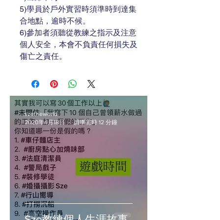
5)學員於戶外實習時須準時到達集
合地點，逾時不候。
6)參加者須聽從教練之指示及注意
個人安全，本會不負責任何損失及
傷亡之責任。
szetheworld
2020年4月18日
讀畢需時 12 分鐘
Sze教練個人生涯故事