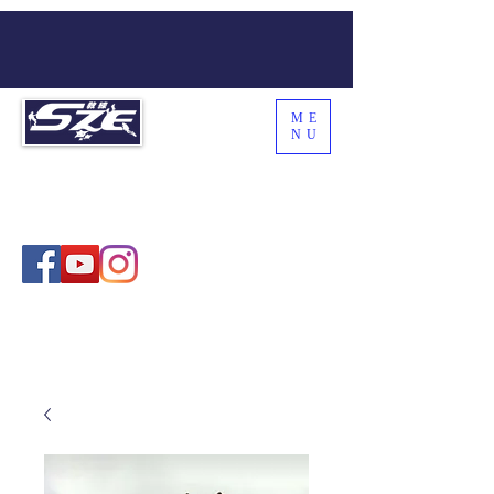
ME
NU
SZE THE WORLD
Coach Sze , 施教練