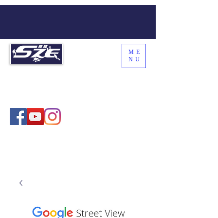
ME
NU
SZE THE WORLD
Coach Sze , 施教練