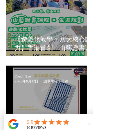
【遊戲化教學 × 八大核心動
力】香港首創「山藝證書課
程 × 生命教育」歷奇體驗｜
Sze The World 專業戶外教官
帶領｜融合遊戲化課程設
Coach Sze
2025年8月12日
讀畢需時 2 分鐘
計、體驗式學習與八大核心
動力，幫助學生提升抗逆
力、自信心與生涯規劃能
力。專為香港中學而設，結
合生命教育與生涯規劃指
引，課程內容包括戶外歷
【潛水員必看】美國海軍潛