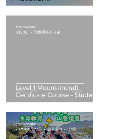
szetheworld
1月30日
讀畢需時 5 分鐘
Level 1 Mountaincraft
Certificate Course - Student
Notes
szetheworld
2025年8月23日
讀畢需時 28 分鐘