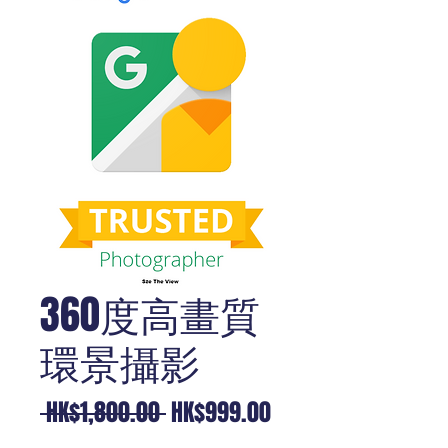
360度高畫質
環景攝影
一
促
 HK$1,800.00 
HK$999.00
般
銷