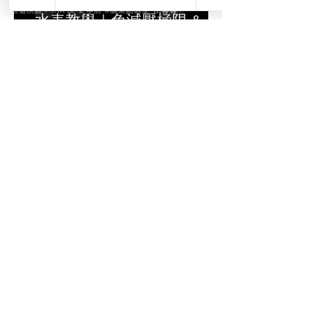
奇、山藝證書、團隊挑戰及
水表教學｜免減壓極限 & 氮
反思分享，讓學生在「玩中
氣計算｜《美國海軍潛水表
學、學中成長」。
完全解析｜TDI NITROX 高氧
INQUIRY / Q&A
技術課程教你安全延伸深
度》學會美國海軍潛水表，
掌握免減壓極限、氮氣負荷
與重複潛水計算｜學會美國
海軍潛水表，無電腦錶都能
精準規劃 ｜延長滯底時間，
安全探索更多！學會潛水表
計算，提升安全與深潛能力
🫵🏼 由 C教練 親自授課，課
程不僅教你讀表，更讓你掌
握免減壓極限計算、多潛水