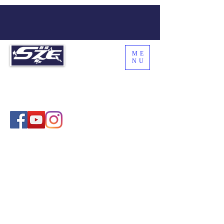
ME
NU
SZE THE WORLD
Coach Sze , 施教練