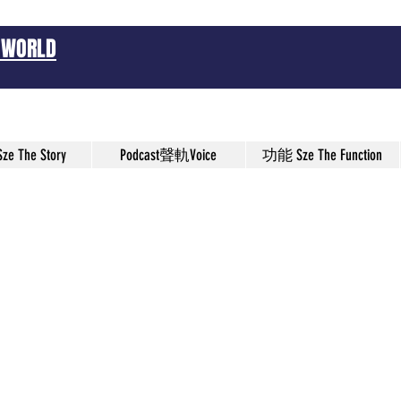
 WORLD
ze , 施教練
e The Story
Podcast聲軌Voice
功能 Sze The Function