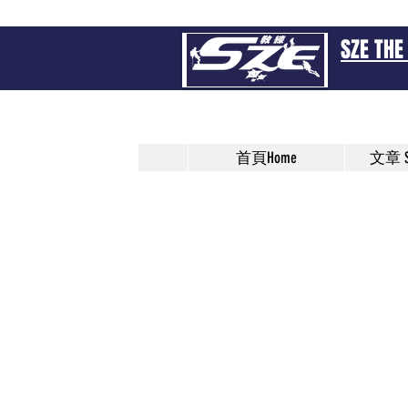
SZE THE
Coach S
首頁Home
文章 Sz