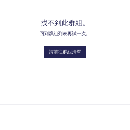
找不到此群組。
回到群組列表再試一次。
請前往群組清單