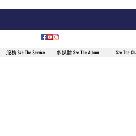
登入
服務 Sze The Service
多媒體 Sze The Album
Sze The Ch