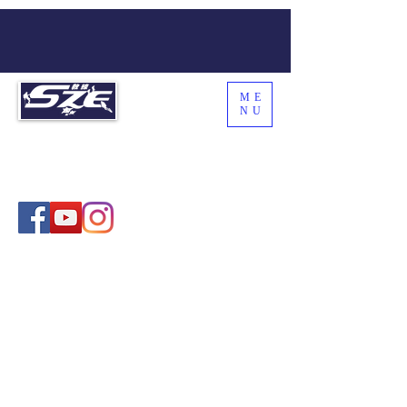
ME
NU
SZE THE WORLD
Coach Sze , 施教練