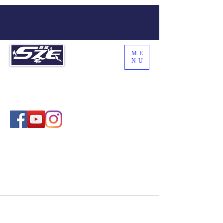
ME
NU
SZE THE WORLD
Coach Sze , 施教練