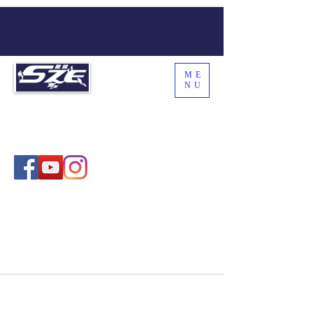
ME
NU
SZE THE WORLD
Coach Sze , 施教練