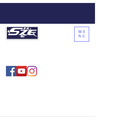
ME
NU
SZE THE WORLD
Coach Sze , 施教練