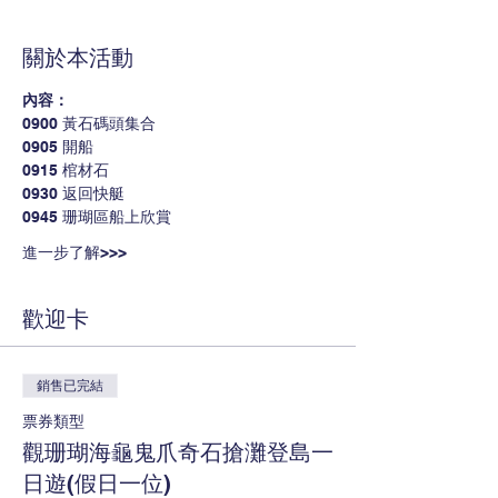
關於本活動
內容：
0900 黃石碼頭集合
0905 開船
0915 棺材石
0930 返回快艇
0945 珊瑚區船上欣賞
進一步了解>>>
歡迎卡
銷售已完結
票券類型
觀珊瑚海龜鬼爪奇石搶灘登島一
日遊(假日一位)