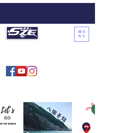
ME
NU
SZE THE WORLD
Coach Sze , 施教練