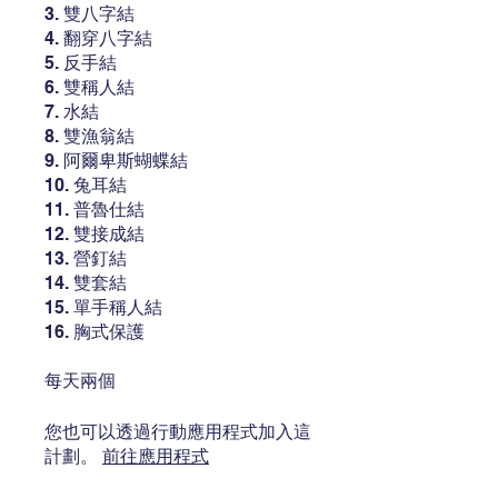
3. 雙八字結
4. 翻穿八字結
5. 反手結
6. 雙稱人結
7. 水結
8. 雙漁翁結
9. 阿爾卑斯蝴蝶結
10. 兔耳結
11. 普魯仕結
12. 雙接成結
13. 營釘結
14. 雙套結
15. 單手稱人結
16. 胸式保護
每天兩個
您也可以透過行動應用程式加入這
計劃。
前往應用程式