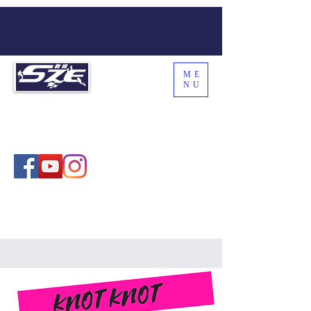
ME
NU
SZE THE WORLD
Coach Sze , 施教練